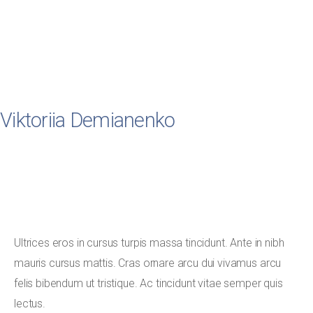
Viktoriia Demianenko
Lorem ipsum dolor sit amet, consectetur adipiscing
elit, sed do eiusmod tempor incididunt ut labore et
dolore magna aliqua. Venenatis tellus in metus
vulputate eu.
Ultrices eros in cursus turpis massa tincidunt. Ante in nibh
mauris cursus mattis. Cras ornare arcu dui vivamus arcu
felis bibendum ut tristique. Ac tincidunt vitae semper quis
lectus.